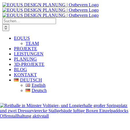
Zum
Inhalt
springen
Suche
nach:
EQUUS
TEAM
PROJEKTE
LEISTUNGEN
PLANUNG
3D-PROJEKTE
BLOG
KONTAKT
DEUTSCH
English
Deutsch