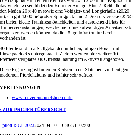
Die Haupthalle mit einem Reitmaß von 20 m x 60 m mit Kopfbau für
das Vereinswesen bildet den Kern der Anlage. Eine 2. Reithalle mit
den Maßen 20 x 40 m sowie eine Voltigier- und Longierhalle (20/20
m), ein gut 4.000 m² großer Springplatz und 2 Dressurvierecke (25/65
m) bieten ideale Trainingsmöglichkeiten und ausreichend Platz für
Turnierveranstaltungen, welche hier ohne aufwändigen Arbeitseinsatz
organisiert werden können, da die nötige Infrastruktur bereits
vorhanden ist.
30 Pferde sind in 2 Stallgebäuden in hellen, luftigen Boxen mit
Einzelpaddocks untergebracht. Zudem werden hier weitere 10
Pferdeeinstellplätze als Offenstallhaltung im Aktivstall angeboten.
Diese Ergänzung ist für einen Reitverein ein Statement zur heutigen
modernen Pferdehaltung und ist hier sehr gefragt.
VERLINKUNGEN
www.reitverein-amelsbueren.de
‹
ZUR PROJEKTÜBERSICHT
pilotFISCH2023
2024-04-10T10:46:51+02:00