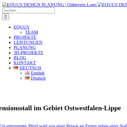
Zum
Inhalt
Suche
springen
nach:
EQUUS
TEAM
PROJEKTE
LEISTUNGEN
PLANUNG
3D-PROJEKTE
BLOG
KONTAKT
DEUTSCH
English
Deutsch
ensionsstall im Gebiet Ostwestfalen-Lippe