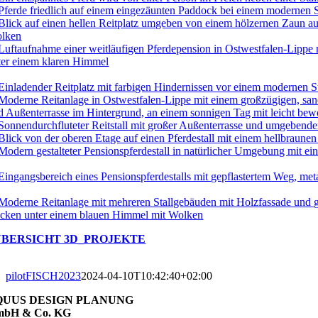
 ÜBERSICHT 3D_PROJEKTE
pilotFISCH2023
2024-04-10T10:42:40+02:00
QUUS DESIGN PLANUNG
bH & Co. KG