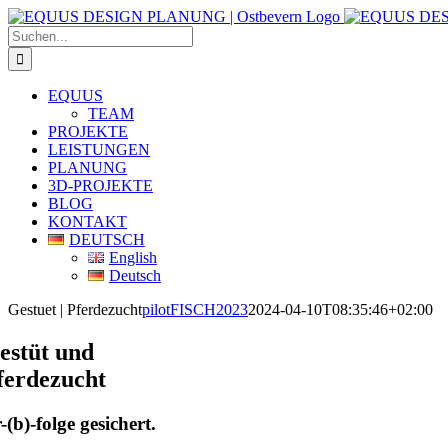
Zum
Inhalt
Suche
springen
nach:
EQUUS
TEAM
PROJEKTE
LEISTUNGEN
PLANUNG
3D-PROJEKTE
BLOG
KONTAKT
DEUTSCH
English
Deutsch
Gestuet | Pferdezucht
pilotFISCH2023
2024-04-10T08:35:46+02:00
estüt und
ferdezucht
-(b)-folge gesichert.