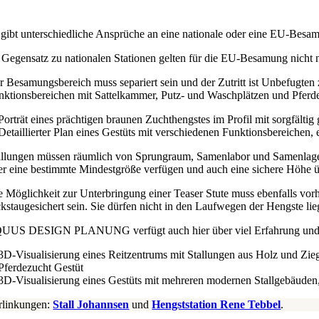
 gibt unterschiedliche Ansprüche an eine nationale oder eine EU-Besam
 Gegensatz zu nationalen Stationen gelten für die EU-Besamung nicht 
r Besamungsbereich muss separiert sein und der Zutritt ist Unbefugten
nktionsbereichen mit Sattelkammer, Putz- und Waschplätzen und Pferd
allungen müssen räumlich von Sprungraum, Samenlabor und Samenlager g
er eine bestimmte Mindestgröße verfügen und auch eine sichere Höhe üb
e Möglichkeit zur Unterbringung einer Teaser Stute muss ebenfalls vorh
ckstaugesichert sein. Sie dürfen nicht in den Laufwegen der Hengste 
UUS DESIGN PLANUNG verfügt auch hier über viel Erfahrung und unte
rlinkungen:
Stall Johannsen
und
Hengststation Rene Tebbel
.