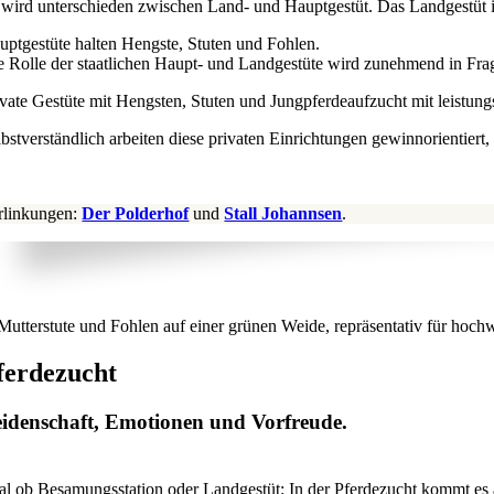
 wird unterschieden zwischen Land- und Hauptgestüt. Das Landgestüt is
uptgestüte halten Hengste, Stuten und Fohlen.
e Rolle der staatlichen Haupt- und Landgestüte wird zunehmend in Frag
ivate Gestüte mit Hengsten, Stuten und Jungpferdeaufzucht mit leistun
lbstverständlich arbeiten diese privaten Einrichtungen gewinnorientier
rlinkungen:
Der Polderhof
und
Stall Johannsen
.
ferdezucht
idenschaft, Emotionen und Vorfreude.
al ob Besamungsstation oder Landgestüt: In der Pferdezucht kommt es 