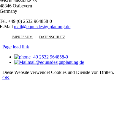
Wischhausstraße 73
48346 Ostbevern
Germany
Tel. +49 (0) 2532 964858-0
E-Mail
mail@equusdesignplanung.de
IMPRESSUM
DATENSCHUTZ
Page load link
+49 2532 964858-0
mail@equusdesignplanung.de
Diese Website verwendet Cookies und Dienste von Dritten.
OK
Nach
oben