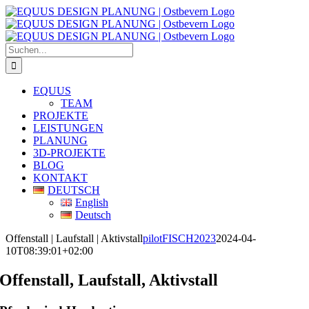
Zum
Inhalt
springen
Suche
nach:
EQUUS
TEAM
PROJEKTE
LEISTUNGEN
PLANUNG
3D-PROJEKTE
BLOG
KONTAKT
DEUTSCH
English
Deutsch
Offenstall | Laufstall | Aktivstall
pilotFISCH2023
2024-04-
10T08:39:01+02:00
Offenstall, Laufstall, Aktivstall