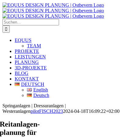
Zum
Inhalt
springen
Suche
nach:
EQUUS
TEAM
PROJEKTE
LEISTUNGEN
PLANUNG
3D-PROJEKTE
BLOG
KONTAKT
DEUTSCH
English
Deutsch
Springanlagen | Dressuranlagen |
Westeranlagen
pilotFISCH2023
2024-04-18T16:09:22+02:00
Reitanlagen-
planung für