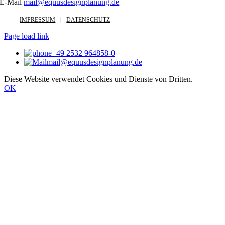
E-Mail
mail@equusdesignplanung.de
IMPRESSUM
DATENSCHUTZ
Page load link
+49 2532 964858-0
mail@equusdesignplanung.de
Diese Website verwendet Cookies und Dienste von Dritten.
OK
Nach
oben