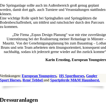
Die Springanlage sollte auch im Außenbereich groß genug geplant
werden, damit dort ggfs. auch Turniere und Veranstaltungen stattfinden
können.
Eine wichtige Rolle spielt bei Springhallen und Springplätzen die
Bodenbeschaffenheit, um trittfest und rutschsicher durch den Parcours
zu kommen.
„Die Firma „Equus Design Planung“ war mir eine zuverlässig
Unterstützung bei der Realisierung meiner Reitanlage in Münster 
Mauritz. Von der Genehmigungsplanung bis zum Bauantrag – Lotha
Bruns und sein Team arbeiteten stets lösungsorientiert, konsequent un
nachhaltig, sodass ich jederzeit gerne wieder auf ihn zurück komme
Karin Ernsting, European Youngster
Verlinkungen:
European Youngsters
,
HS Sporthorses
,
Gugler
Sport Horses
,
René Tebbel
und
Sportpferde M&M Haunhorst.
Dressuranlagen