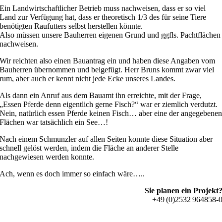
Ein Landwirtschaftlicher Betrieb muss nachweisen, dass er so viel
Land zur Verfügung hat, dass er theoretisch 1/3 des für seine Tiere
benötigten Raufutters selbst herstellen könnte.
Also müssen unsere Bauherren eigenen Grund und ggfls. Pachtflächen
nachweisen.
Wir reichten also einen Bauantrag ein und haben diese Angaben vom
Bauherren übernommen und beigefügt. Herr Bruns kommt zwar viel
rum, aber auch er kennt nicht jede Ecke unseres Landes.
Als dann ein Anruf aus dem Bauamt ihn erreichte, mit der Frage,
„Essen Pferde denn eigentlich gerne Fisch?“ war er ziemlich verdutzt.
Nein, natürlich essen Pferde keinen Fisch… aber eine der angegebene
Flächen war tatsächlich ein See…!
Nach einem Schmunzler auf allen Seiten konnte diese Situation aber
schnell gelöst werden, indem die Fläche an anderer Stelle
nachgewiesen werden konnte.
Ach, wenn es doch immer so einfach wäre…..
Sie planen ein Projekt
+49 (0)2532 964858-