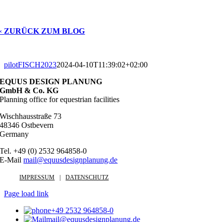
‹
ZURÜCK ZUM BLOG
pilotFISCH2023
2024-04-10T11:39:02+02:00
EQUUS DESIGN PLANUNG
GmbH & Co. KG
Planning office for equestrian facilities
Wischhausstraße 73
48346 Ostbevern
Germany
Tel. +49 (0) 2532 964858-0
E-Mail
mail@equusdesignplanung.de
IMPRESSUM
DATENSCHUTZ
Page load link
+49 2532 964858-0
mail@equusdesignplanung.de