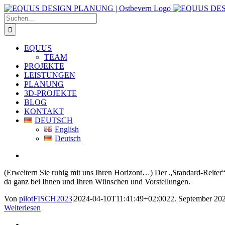
Zum
Inhalt
Suche
springen
nach:
EQUUS
TEAM
PROJEKTE
LEISTUNGEN
PLANUNG
3D-PROJEKTE
BLOG
KONTAKT
DEUTSCH
English
Deutsch
(Erweitern Sie ruhig mit uns Ihren Horizont…) Der „Standard-Reiter“
da ganz bei Ihnen und Ihren Wünschen und Vorstellungen.
Von
pilotFISCH2023
|
2024-04-10T11:41:49+02:00
22. September 20
Weiterlesen